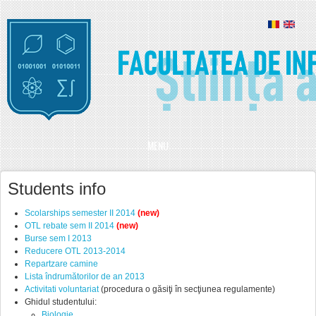
Skip to main content
MENU
Students info
Scolarships semester II 2014
(new)
OTL rebate sem II 2014
(new)
Burse sem I 2013
Reducere OTL 2013-2014
Repartzare camine
Lista îndrumătorilor de an 2013
Activitati voluntariat
(procedura o găsiţi în secţiunea regulamente)
Ghidul studentului:
Biologie