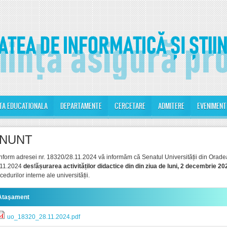
TA EDUCATIONALA
DEPARTAMENTE
CERCETARE
ADMITERE
EVENIMENT
NUNT
form adresei nr. 18320/28.11.2024 vă informăm că Senatul Universității din Oradea
.11.2024
des
f
ășurarea activităților didactice din din ziua de luni, 2 decembrie 20
cedurilor interne ale universității.
Ataşament
uo_18320_28.11.2024.pdf