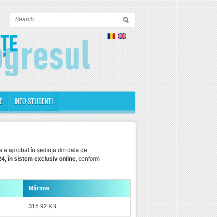
Formular de căutare
E
INFO STUDENTI
 a aprobat în ședința din data de
24, în sistem exclusiv online
, conform
Mărime
315.92 KB