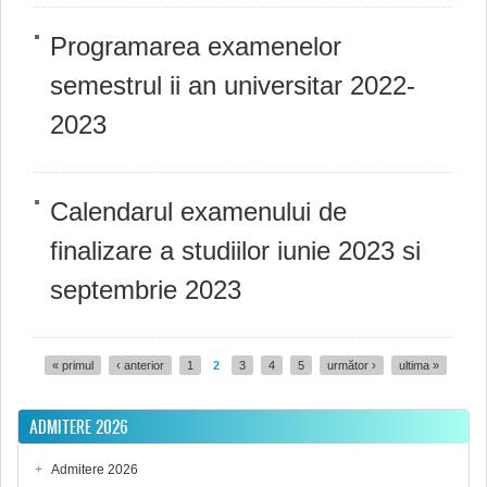
Programarea examenelor
semestrul ii an universitar 2022-
2023
Calendarul examenului de
finalizare a studiilor iunie 2023 si
septembrie 2023
« primul
‹ anterior
1
2
3
4
5
următor ›
ultima »
Pagini
ADMITERE 2026
Admitere 2026